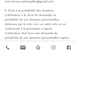
marionrosa.naturopathe@gmail.com
b. Droit à la portabilité des données.
L'utilisateur a le droit de demander la
portabilité de ses données personnelles,
détenues par le site, vers un autre site, en se
conformant à la procédure ci-après:
L'utilisateur doit faire une demande de
portabilité de ses données personnelles auprès
du responsable du traitement des données, en
envoyant un e-mail à
marionrosa.naturopathe@gmail.com
c. Droit à la limitation et à l’opposition du
traitement des données
Enfin, l'utilisateur a le droit de demander la
limitation ou de de s'opposer au traitement de
ses données par le site, sans que le site ne
puisse refuser, sauf à démontrer l'existence de
motifs légitimes et impérieux, pouvant
prévaloir sur les intérêts et les droits et
libertés de l'utilisateur.
d. Droit de déterminer le sort des données