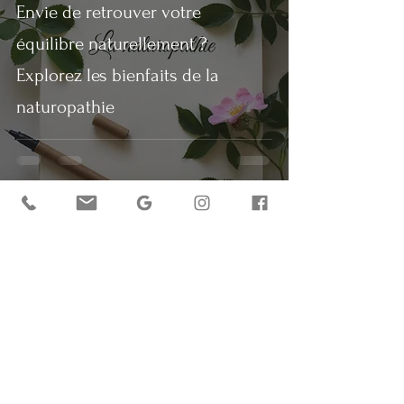
Envie de retrouver votre
équilibre naturellement ?
Explorez les bienfaits de la
naturopathie
Marion Rosa est Praticienne en naturopathie, spécialiste
dans l'accompagnement du stress et de la fatigue à
Toulouse et en ligne (téléconsultation).
SIRET
99214256200014
marionrosa.naturopathe@gmail.com
Avertissement : La naturopathie est une discipline
complémentaire favorisant le bien-être, le naturopathe
propose des conseils que vous êtes libres d’appliquer ou
non. Le praticien en naturopathie n’est pas un médecin. Il
n’établit pas de diagnostic, ne prescrit pas de traitement...