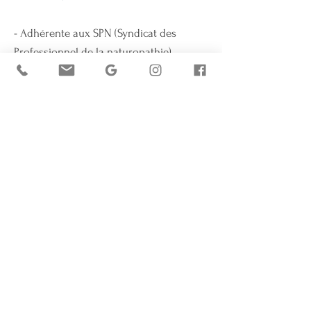
- Adhérente aux SPN (Syndicat des
Professionnel de la naturopathie)
Membre du Syndicat des
Professionnels de la
Naturopathie